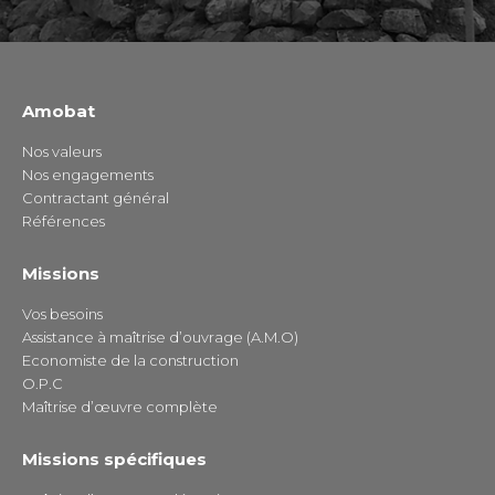
Amobat
Nos valeurs
Nos engagements
Contractant général
Références
Missions
Vos besoins
Assistance à maîtrise d’ouvrage (A.M.O)
Economiste de la construction
O.P.C
Maîtrise d’œuvre complète
Missions spécifiques